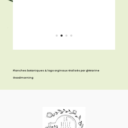
Bicarbonate de soude, acide
citrique, gomme xanthane…
Planches botaniques & logo orginaux réalisés par @Marine
Goodmorning