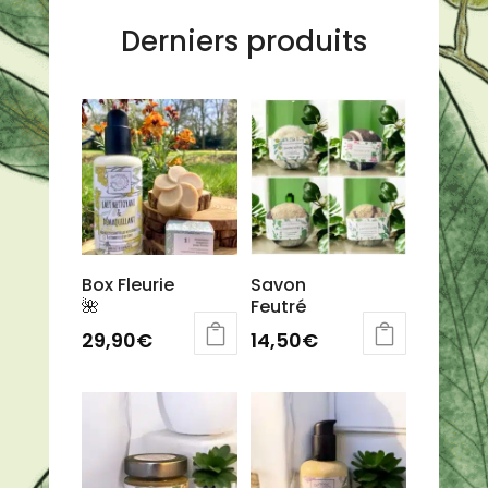
Derniers produits
Box Fleurie
Savon
🌺
Feutré
29,90
€
14,50
€
Ce
produit
a
plusieurs
variations.