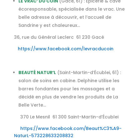
LE VRAC’ DU COIN
(Gacé, 61) : Épicerie & cave
écoresponsable, spécialisée dans le vrac. Une
belle adresse à découvrir, et l’accueil de
Sandrine y est chaleureux…
36, rue du Général Leclerc 61 230 Gacé
https://www.facebook.com/levracducoin
BEAUTÉ NATUR’L
(Saint-Martin-d’Écublei, 61) :
salon de soins en cabine. Delphine utilise les
barres fondantes pour les massages et a
décidé en plus de vendre les produits de La
Belle Verte…
370 Le Mesnil 61 300 Saint-Martin-d’Écublei
https://www.facebook.com/Beaut%C3%A9-
NaturL-573228633208832