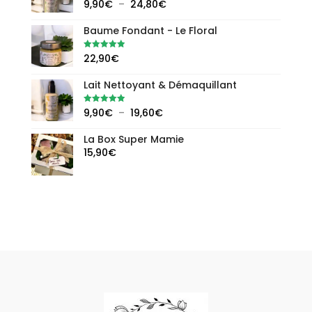
Plage
Note
5.00
9,90
€
–
24,80
€
sur 5
de
Baume Fondant - Le Floral
prix :
9,90€
Note
5.00
22,90
€
sur 5
à
24,80€
Lait Nettoyant & Démaquillant
Plage
Note
5.00
9,90
€
–
19,60
€
sur 5
de
La Box Super Mamie
prix :
15,90
€
9,90€
à
19,60€