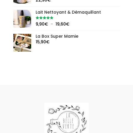
22,90
€
à
sur 5
24,80€
Lait Nettoyant & Démaquillant
Plage
Note
5.00
9,90
€
–
19,60
€
sur 5
de
La Box Super Mamie
prix :
15,90
€
9,90€
à
19,60€