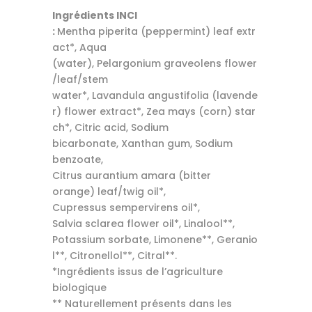
Ingrédients INCI
:
Mentha piperita (peppermint) leaf extr
act*, Aqua
(water), Pelargonium graveolens flower
/leaf/stem
water*, Lavandula angustifolia (lavende
r) flower extract*, Zea mays (corn) star
ch*, Citric acid, Sodium
bicarbonate, Xanthan gum, Sodium
benzoate,
Citrus aurantium amara (bitter
orange) leaf/twig oil*,
Cupressus sempervirens oil*,
Salvia sclarea flower oil*, Linalool**,
Potassium sorbate, Limonene**, Geranio
l**, Citronellol**, Citral**.
*Ingrédients issus de l’agriculture
biologique
** Naturellement présents dans les