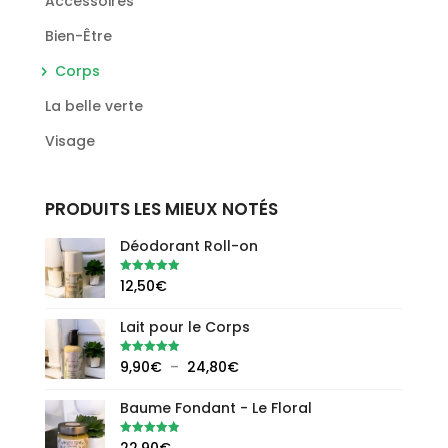
Accessoires
Bien-Être
Corps
La belle verte
Visage
PRODUITS LES MIEUX NOTÉS
Déodorant Roll-on
Note
5.00
12,50
€
sur 5
Lait pour le Corps
Plage
Note
5.00
9,90
€
–
24,80
€
sur 5
de
Baume Fondant - Le Floral
prix :
9,90€
Note
5.00