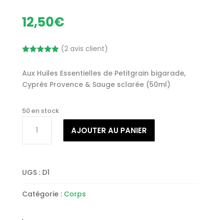
12,50
€
(
2
avis client)
Noté
5.00
sur 5
Aux Huiles Essentielles de
Petitgrain
bigarade,
basé sur
notations
Cyprès Provence & Sauge sclarée
(50ml)
client
50 en stock
quantité
AJOUTER AU PANIER
de
Déodorant
Roll-
on
UGS :
D1
Catégorie :
Corps