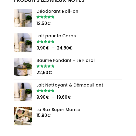
Déodorant Roll-on
Note
5.00
12,50
€
sur 5
Lait pour le Corps
Plage
Note
5.00
9,90
€
–
24,80
€
sur 5
de
Baume Fondant - Le Floral
prix :
9,90€
Note
5.00
22,90
€
à
sur 5
24,80€
Lait Nettoyant & Démaquillant
Plage
Note
5.00
9,90
€
–
19,60
€
sur 5
de
La Box Super Mamie
prix :
15,90
€
9,90€
à
19,60€