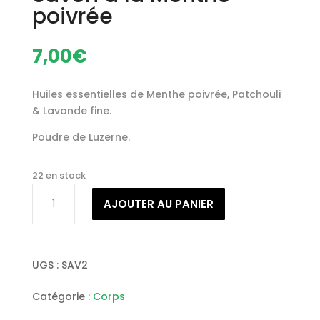
poivrée
7,00
€
Huiles essentielles de Menthe poivrée, Patchouli
& Lavande fine.
Poudre de Luzerne.
22 en stock
quantité
AJOUTER AU PANIER
de
Savon
à
la
UGS :
SAV2
Menthe
poivrée
Catégorie :
Corps