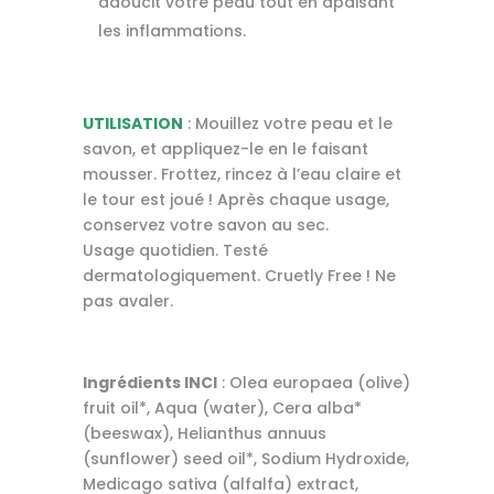
adoucit votre peau tout en apaisant
les inflammations.
UTILISATION
: Mouillez votre peau et le
savon, et appliquez-le en le faisant
mousser. Frottez, rincez à l’eau claire et
le tour est joué ! Après chaque usage,
conservez votre savon au sec.
Usage quotidien. Testé
dermatologiquement. Cruetly Free ! Ne
pas avaler.
Ingrédients INCI
: Olea europaea (olive)
fruit oil*, Aqua (water), Cera alba*
(beeswax), Helianthus annuus
(sunflower) seed oil*, Sodium Hydroxide,
Medicago sativa (alfalfa) extract,